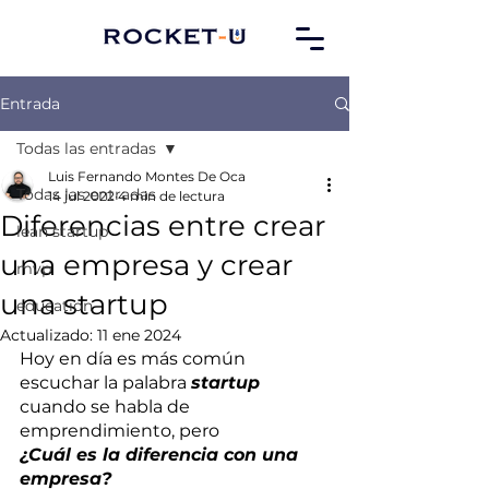
Entrada
Todas las entradas
Luis Fernando Montes De Oca
Todas las entradas
14 jul 2022
4 min de lectura
Diferencias entre crear
lean startup
una empresa y crear
mvp
una startup
education
Actualizado:
11 ene 2024
Hoy en día es más común 
escuchar la palabra 
startup
cuando se habla de 
emprendimiento, pero 
¿Cuál es la diferencia con una 
empresa?