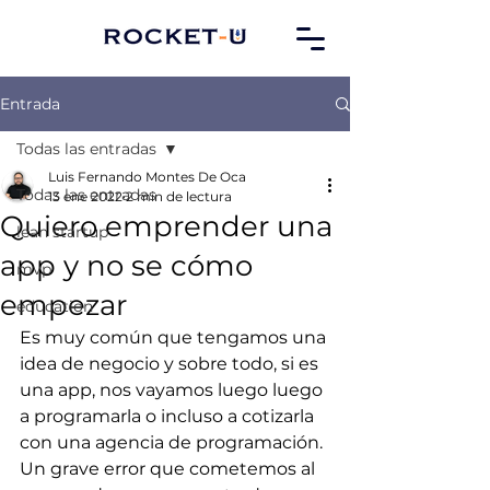
Entrada
Todas las entradas
Luis Fernando Montes De Oca
Todas las entradas
13 ene 2022
2 min de lectura
Quiero emprender una
lean startup
app y no se cómo
mvp
empezar
education
Es muy común que tengamos una 
idea de negocio y sobre todo, si es 
una app, nos vayamos luego luego 
a programarla o incluso a cotizarla 
con una agencia de programación. 
Un grave error que cometemos al 