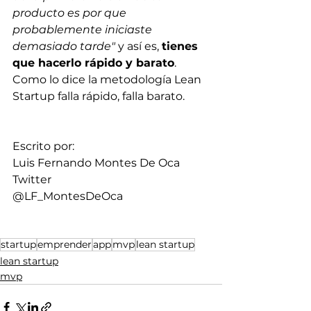
producto es por que 
probablemente iniciaste 
demasiado tarde"
 y así es, 
tienes 
que hacerlo rápido y barato
. 
Como lo dice la metodología Lean 
Startup falla rápido, falla barato.
Escrito por:
Luis Fernando Montes De Oca
Twitter
@LF_MontesDeOca
startup
emprender
app
mvp
lean startup
lean startup
mvp