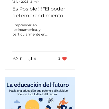
12 jun 2025
∙
2
min
Es Posible !!! "El poder
del emprendimiento
con propósito en
Emprender en
México y
Latinoamérica, y
particularmente en
Latinoamérica"
México, ha sido
históricamente un acto
de resistencia, de
valentía, y también de...
31
0
3