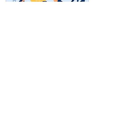
4 jun 2025
∙
3
min
La educación del
futuro
Hacia una educación
que potencie al
individuo y forme a los
Líderes del Futuro.
Frente a un sistema que
ya ha mostrado sus
límites, es...
51
0
5