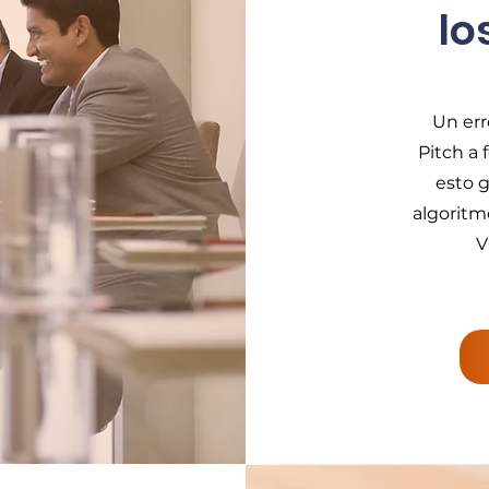
lo
Un err
Pitch a 
esto 
algoritm
V