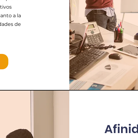
tivos
anto a la
idades de
Afini