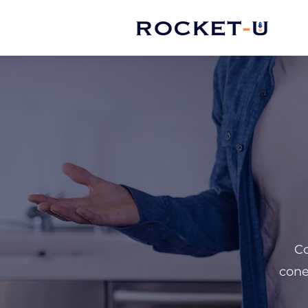
Co
cone