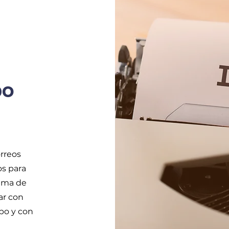
po
orreos
os para
tema de
ar con
po y con