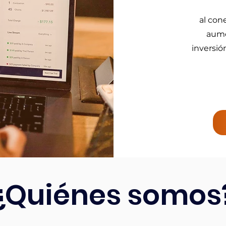
al con
aume
inversió
¿Quiénes somos