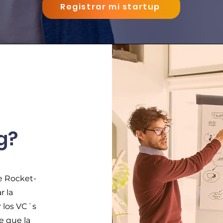
Registrar mi startup
g?
e Rocket-
r la
r los VC´s
 que la