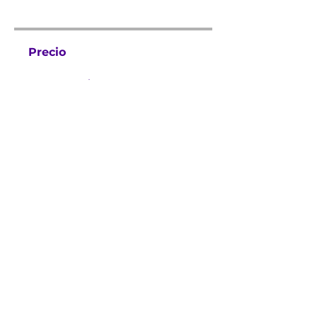
Precio
399,00 US$
Solicitar unirme
team@rocket-u.com
Terminos y condiciones
Aviso de privacidad