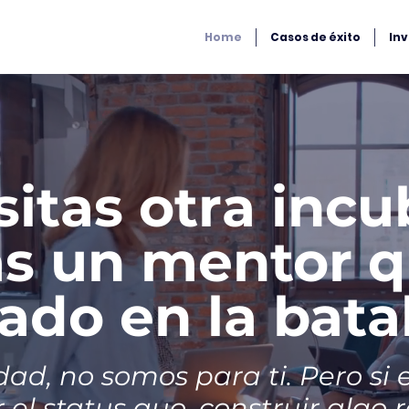
Home
Casos de éxito
In
itas otra incu
as un mentor 
ado en la batal
ad, no somos para ti. Pero si 
 el status quo, construir algo r