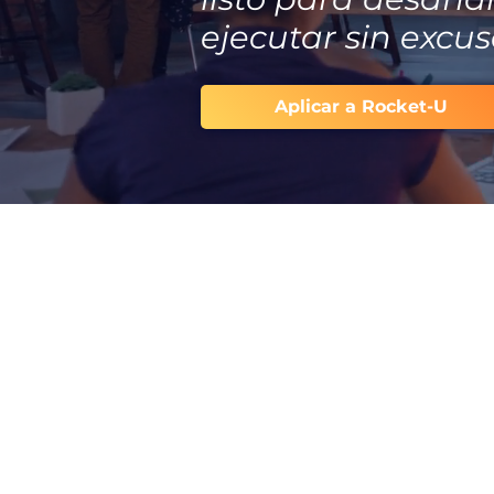
ejecutar sin excu
Aplicar a Rocket-U
dan