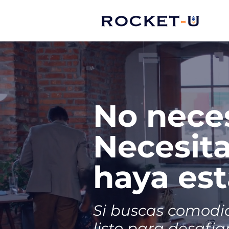
No neces
Necesit
haya est
Si buscas comodid
listo para desafiar