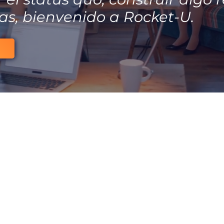
sas, bienvenido a Rocket-U.
¿Por qué Rocket-U?
te